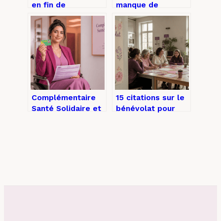
en fin de
manque de
grossesse : est-ce
magnésium :
un signe
signes, vécus et
d’accouchement
solutions
imminent ?
concrètes
Complémentaire
15 citations sur le
Santé Solidaire et
bénévolat pour
AAH : comment
remercier,
activer votre
mobiliser et
protection
inspirer vos
automatique sans
équipes
avance de frais ?