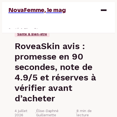
NovaFemme, le mag
Santé & Bien-être
Santé & Bien-être
Parentalité
RoveaSkin avis :
Éducation & Emploi
promesse en 90
Finance
secondes, note de
4.9/5 et réserves à
vérifier avant
d’acheter
4 juillet
Élise-Daphné
8 min de
·
·
2026
Guillemette
lecture