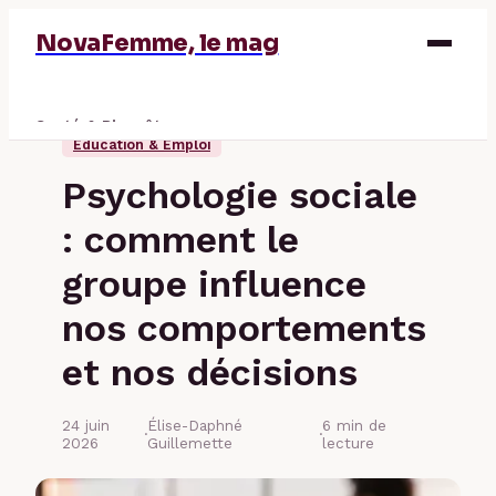
NovaFemme, le mag
Santé & Bien-être
Éducation & Emploi
Parentalité
Psychologie sociale
Éducation & Emploi
: comment le
Finance
groupe influence
nos comportements
et nos décisions
24 juin
Élise-Daphné
6 min de
·
·
2026
Guillemette
lecture