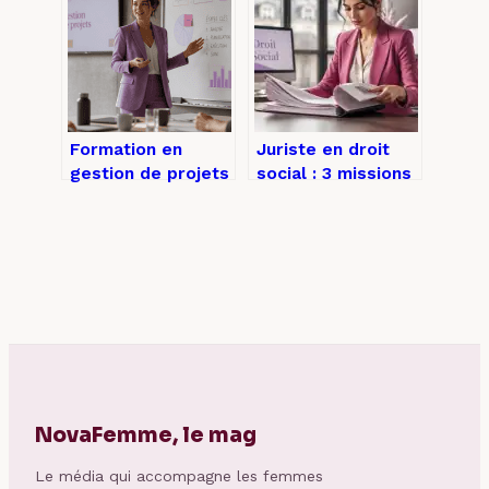
mieux recruter
ses acquis et
booster sa
carrière
Formation en
Juriste en droit
gestion de projets
social : 3 missions
: comment choisir
clés et stratégie
la certification
pour décrocher un
adaptée à votre
CDI
carrière ?
NovaFemme, le mag
Le média qui accompagne les femmes