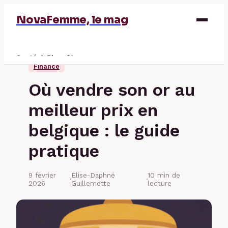
NovaFemme, le mag
Santé & Bien-être
Finance
Parentalité
Où vendre son or au
Éducation & Emploi
meilleur prix en
Finance
belgique : le guide
pratique
9 février
Élise-Daphné
10 min de
·
·
2026
Guillemette
lecture