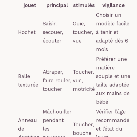
jouet
principal
stimulés
vigilance
Choisir un
Saisir,
Ouïe,
modèle facile
Hochet
secouer,
toucher,
à tenir et
écouter
vue
adapté dès 6
mois
Préférer une
matière
Attraper,
Toucher,
Balle
souple et une
faire rouler,
vue,
texturée
taille adaptée
toucher
motricité
aux mains de
bébé
Mâchouiller
Vérifier l’âge
Anneau
pendant
recommandé
Toucher,
de
les
et l’état du
bouche