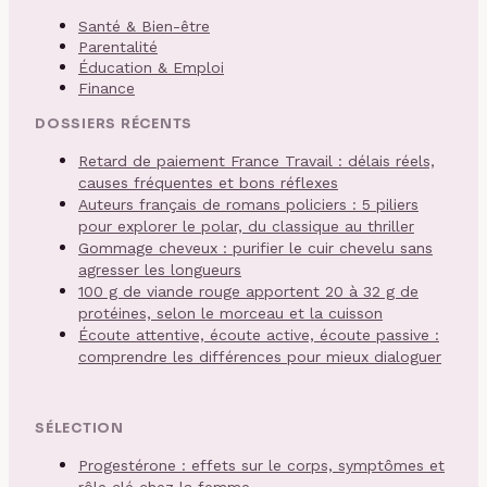
Santé & Bien-être
Parentalité
Éducation & Emploi
Finance
DOSSIERS RÉCENTS
Retard de paiement France Travail : délais réels,
causes fréquentes et bons réflexes
Auteurs français de romans policiers : 5 piliers
pour explorer le polar, du classique au thriller
Gommage cheveux : purifier le cuir chevelu sans
agresser les longueurs
100 g de viande rouge apportent 20 à 32 g de
protéines, selon le morceau et la cuisson
Écoute attentive, écoute active, écoute passive :
comprendre les différences pour mieux dialoguer
SÉLECTION
Progestérone : effets sur le corps, symptômes et
rôle clé chez la femme