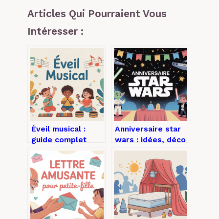
Articles Qui Pourraient Vous
Intéresser :
Éveil musical :
Anniversaire star
guide complet
wars : idées, déco
pour bien
et animations pour
commencer avec
une fête épique
les enfants