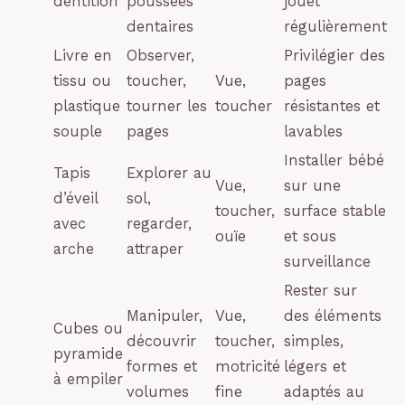
dentition
poussées
jouet
dentaires
régulièrement
Livre en
Observer,
Privilégier des
tissu ou
toucher,
Vue,
pages
plastique
tourner les
toucher
résistantes et
souple
pages
lavables
Installer bébé
Tapis
Explorer au
Vue,
sur une
d’éveil
sol,
toucher,
surface stable
avec
regarder,
ouïe
et sous
arche
attraper
surveillance
Rester sur
Manipuler,
Vue,
des éléments
Cubes ou
découvrir
toucher,
simples,
pyramide
formes et
motricité
légers et
à empiler
volumes
fine
adaptés au