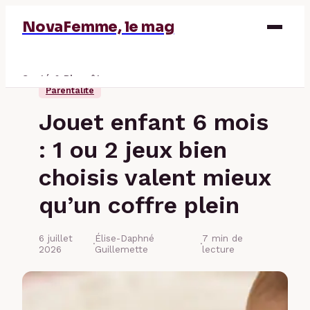
NovaFemme, le mag
Santé & Bien-être
Parentalité
Parentalité
Jouet enfant 6 mois
Éducation & Emploi
: 1 ou 2 jeux bien
Finance
choisis valent mieux
qu’un coffre plein
6 juillet
Élise-Daphné
7 min de
·
·
2026
Guillemette
lecture