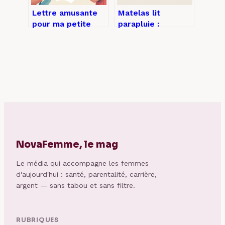
Lettre amusante
Matelas lit
pour ma petite
parapluie :
fille : idées
comment bien
tendres et
choisir pour le
originales
confort de bébé
NovaFemme, le mag
Le média qui accompagne les femmes
d'aujourd'hui : santé, parentalité, carrière,
argent — sans tabou et sans filtre.
RUBRIQUES