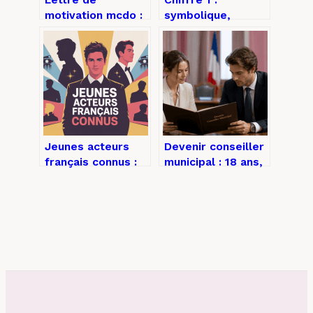
motivation mcdo :
symbolique,
exemples,
significations et
conseils et
usages dans la vie
structure pour
quotidienne
être retenu
Jeunes acteurs
Devenir conseiller
français connus :
municipal : 18 ans,
la nouvelle
une attache locale
génération à
et 3 étapes pour
suivre de près
se lancer