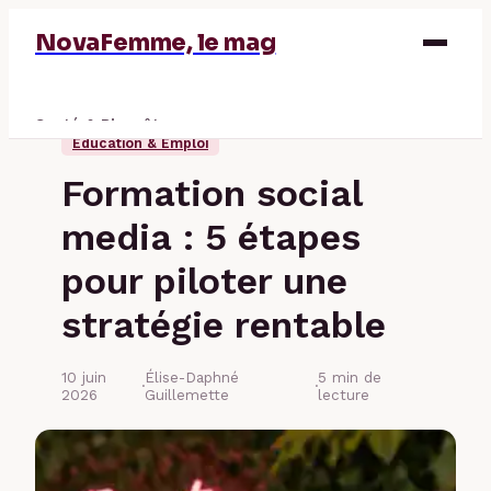
NovaFemme, le mag
Santé & Bien-être
Éducation & Emploi
Parentalité
Formation social
Éducation & Emploi
media : 5 étapes
Finance
pour piloter une
stratégie rentable
10 juin
Élise-Daphné
5 min de
·
·
2026
Guillemette
lecture