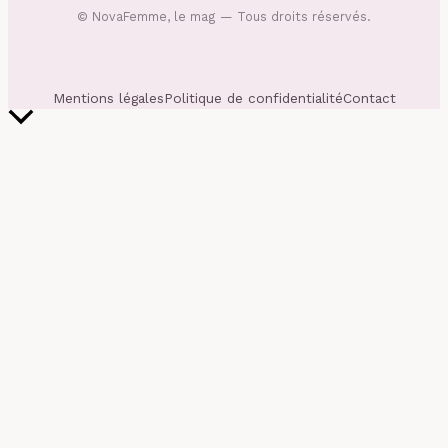
©
NovaFemme, le mag
— Tous droits réservés.
Mentions légales
Politique de confidentialité
Contact
Retour
en
haut