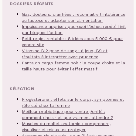
DOSSIERS RÉCENTS
Gaz, douleurs, diarrhées : reconnaître l’intolérance
au lactose et adapter son alimentation
Impuissance apprise : pourquoi l’échec répété finit
par bloquer l’action
Petit projet rentable : 8 idées sous 5 000 € pour
vendre vite
Vitamine B12 prise de sang : à jeun, B9 et
résultats à interpréter avec prudence
Pantalon cargo femme noir : la coupe droite et la
taille haute pour éviter l’effet massif
SÉLECTION
Progestérone : effets sur le corps, symptômes et
rôle clé chez la femme
Meilleur probiotique pour ventre gonflé :
comment choisir et que vraiment attendre ?
Muscles du mollet anatomie : comprendre,
visualiser et mieux les protéger
Assurance vie cic avis : ce qu’il faut vraiment