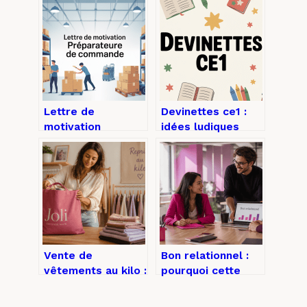
Lettre de
Devinettes ce1 :
motivation
idées ludiques
préparateur de
pour faire
commande :
réfléchir vos
exemples
élèves
concrets et
conseils clés
Vente de
Bon relationnel :
vêtements au kilo :
pourquoi cette
l’erreur de tri qui
compétence
peut vous coûter
surpasse votre