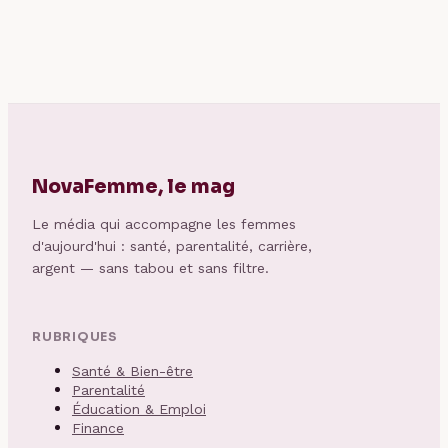
7,90 € de frais de
diplôme sur le CV
retour
NovaFemme, le mag
Le média qui accompagne les femmes
d'aujourd'hui : santé, parentalité, carrière,
argent — sans tabou et sans filtre.
RUBRIQUES
Santé & Bien-être
Parentalité
Éducation & Emploi
Finance