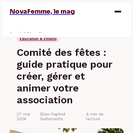
NovaFemme, le mag
Santé & Bien-être
Éducation & Emploi
Parentalité
Comité des fêtes :
Éducation & Emploi
guide pratique pour
Finance
créer, gérer et
animer votre
association
27 mai
Élise-Daphné
6 min de
·
·
2026
Guillemette
lecture