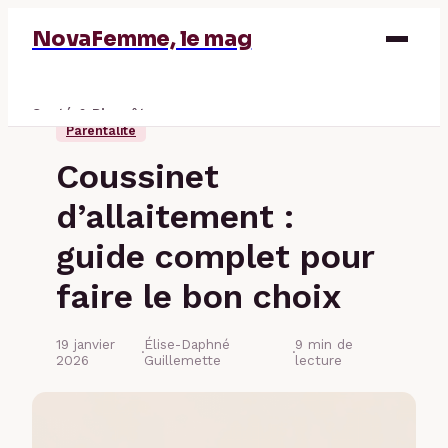
NovaFemme, le mag
Santé & Bien-être
Parentalité
Parentalité
Coussinet
Éducation & Emploi
d’allaitement :
Finance
guide complet pour
faire le bon choix
19 janvier
Élise-Daphné
9 min de
·
·
2026
Guillemette
lecture