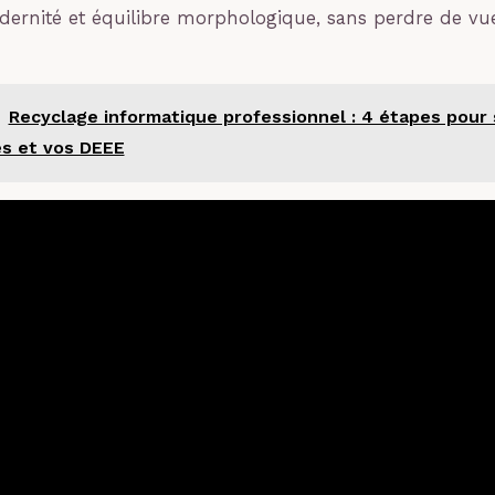
rnité et équilibre morphologique, sans perdre de vue l
Recyclage informatique professionnel : 4 étapes pour 
s et vos DEEE