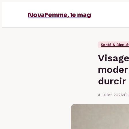
NovaFemme, le mag
Santé & Bien-ê
Visage
modern
durcir 
4 juillet 2026
·
Él