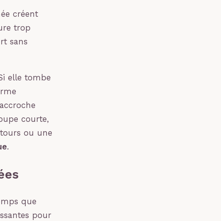
née créent
ure trop
urt sans
i elle tombe
orme
’accroche
coupe courte,
ntours ou une
ue
.
ées
temps que
essantes pour