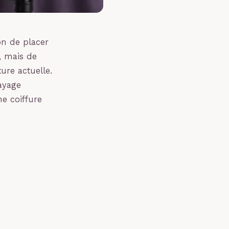
on de placer
, mais de
ure actuelle.
ayage
e coiffure