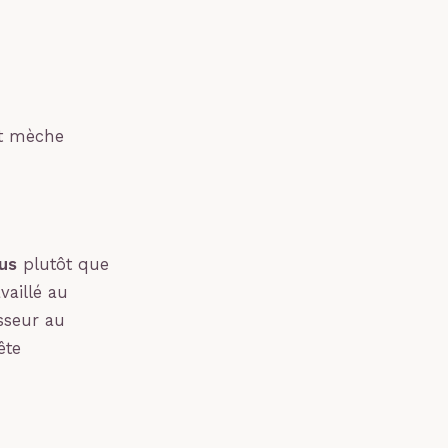
et mèche
us
plutôt que
vaillé au
sseur au
ête