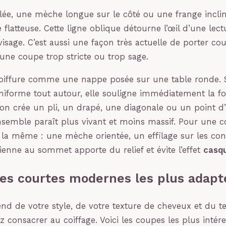
lée, une mèche longue sur le côté ou une frange incli
flatteuse. Cette ligne oblique détourne l’œil d’une lect
visage. C’est aussi une façon très actuelle de porter co
ne coupe trop stricte ou trop sage.
oiffure comme une nappe posée sur une table ronde. S
iforme tout autour, elle souligne immédiatement la f
 l’on crée un pli, un drapé, une diagonale ou un point d
ensemble paraît plus vivant et moins massif. Pour une 
t la même : une mèche orientée, un effilage sur les co
ienne au sommet apporte du relief et évite l’effet
casq
es courtes modernes les plus adapt
nd de votre style, de votre texture de cheveux et du 
z consacrer au coiffage. Voici les coupes les plus intér