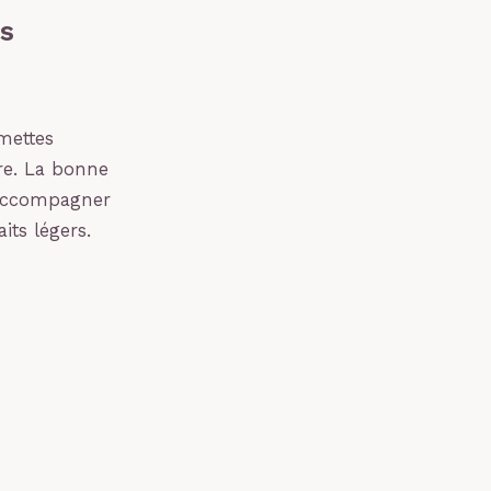
es
mettes
ire. La bonne
’accompagner
its légers.