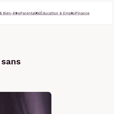
& Bien-être
Parentalité
Éducation & Emploi
Finance
 sans