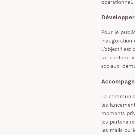
opérationnel.
Développer 
Pour le publi
inauguration 
L’objectif es
un contenu vi
sociaux, démul
Accompagner
La communicat
les lancement
moments privi
les partenaire
les mails ou l