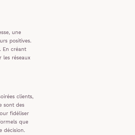
esse, une
rs positives.
. En créant
r les réseaux
irées clients,
e sont des
ur fidéliser
nformels que
e décision.