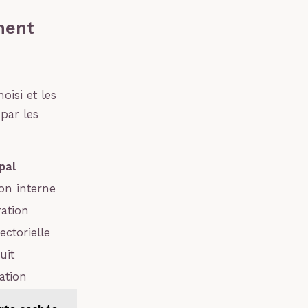
ment
isi et les
par les
pal
on interne
ation
ectorielle
uit
ation