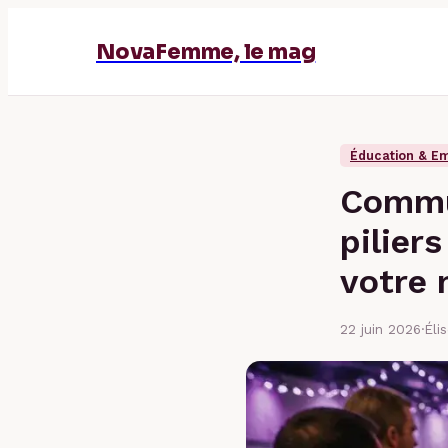
NovaFemme, le mag
Éducation & Em
Commun
pilier
votre 
22 juin 2026
·
Éli