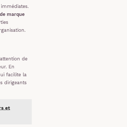
s immédiates.
 de marque
ties
rganisation.
’attention de
eur. En
i facilite la
s dirigeants
rs et