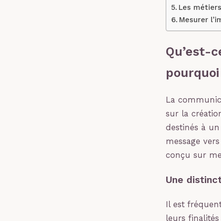
Les métiers
Mesurer l’im
Qu’est-c
pourquoi
La communica
sur la créati
destinés à un
message vers 
conçu sur me
Une distinc
Il est fréque
leurs finalit