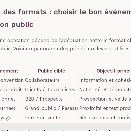
e des formats : choisir le bon événe
bon public
ne opération dépend de l’adéquation entre le format cho
blic. Voici un panorama des principaux leviers utilisés 
énement
Public cible
Objectif princi
Convention
Collaborateurs
Information et cohési
e produit
Clients / Journalistes
Notoriété et démonstr
sionnel
B2B / Prospects
Prospection et veille s
urnée)
Grand public / Réseau
Proximité et test prod
oyage
Force de vente
Récompense et motiv