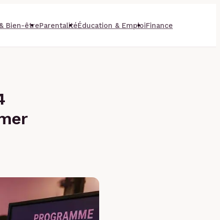
& Bien-être
Parentalité
Éducation & Emploi
Finance
4
rmer