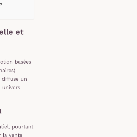
?
lle et
otion basées
naires)
i diffuse un
 univers
l
iel, pourtant
 la vente