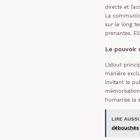
directe et l’
La communica
sur le long te
prenantes. Ell
Le pouvoir 
L’atout princi
manière exclus
invitant le pu
mémorisation 
humanise la s
LIRE AUSSI
débouchés