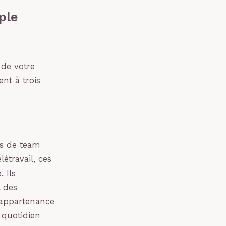
ple
e de votre
nt à trois
es de team
étravail, ces
 Ils
l des
’appartenance
 quotidien