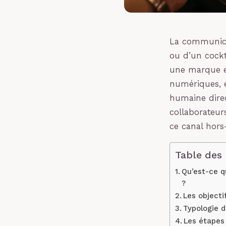
La communicat
ou d’un cockt
une marque e
numériques, e
humaine direc
collaborateur
ce canal hors
Table des
Qu’est-ce q
?
Les objectif
Typologie d
Les étapes 