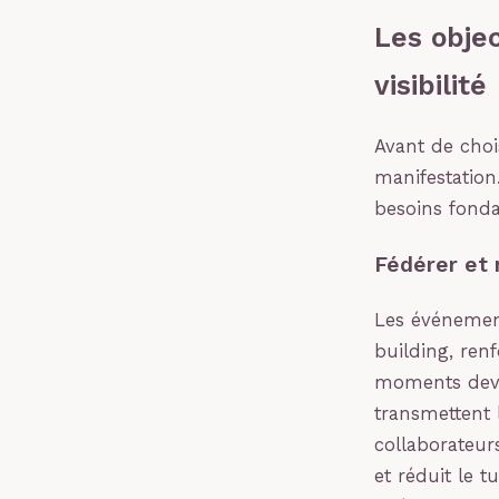
Les objec
visibilité
Avant de chois
manifestatio
besoins fond
Fédérer et 
Les événemen
building, ren
moments devie
transmettent l
collaborateur
et réduit le 