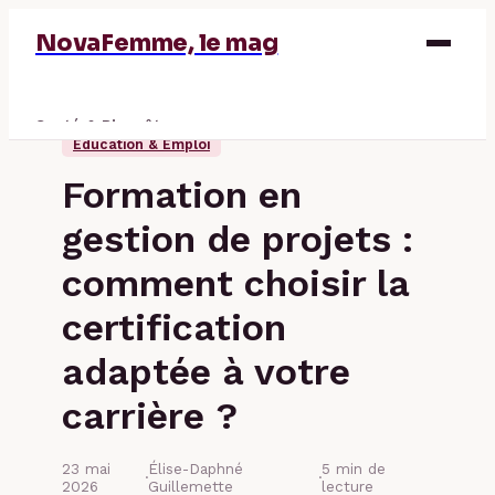
NovaFemme, le mag
Santé & Bien-être
Éducation & Emploi
Parentalité
Formation en
Éducation & Emploi
gestion de projets :
Finance
comment choisir la
certification
adaptée à votre
carrière ?
23 mai
Élise-Daphné
5 min de
·
·
2026
Guillemette
lecture