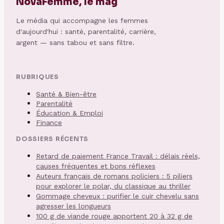
NovaFemme, le mag
Le média qui accompagne les femmes
d'aujourd'hui : santé, parentalité, carrière,
argent — sans tabou et sans filtre.
RUBRIQUES
Santé & Bien-être
Parentalité
Éducation & Emploi
Finance
DOSSIERS RÉCENTS
Retard de paiement France Travail : délais réels,
causes fréquentes et bons réflexes
Auteurs français de romans policiers : 5 piliers
pour explorer le polar, du classique au thriller
Gommage cheveux : purifier le cuir chevelu sans
agresser les longueurs
100 g de viande rouge apportent 20 à 32 g de