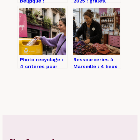
belgique :
2025 : grilles,
comprendre les
primes et revenus
prix, financements
réels
et choix d’école
Photo recyclage :
Ressourceries à
4 critères pour
Marseille : 4 lieux
éviter les pièges
pour chiner
des banques
responsable et 3
d’images gratuites
règles pour
donner
efficacement