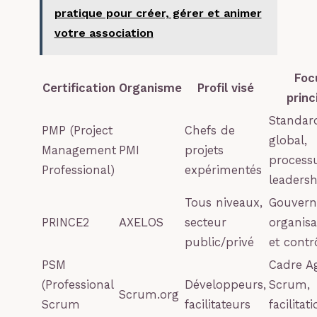
pratique pour créer, gérer et animer
votre association
Foc
Certification
Organisme
Profil visé
princ
Standar
PMP (Project
Chefs de
global,
Management
PMI
projets
processu
Professional)
expérimentés
leadersh
Tous niveaux,
Gouvern
PRINCE2
AXELOS
secteur
organisa
public/privé
et contr
PSM
Cadre Ag
(Professional
Développeurs,
Scrum,
Scrum.org
Scrum
facilitateurs
facilitat