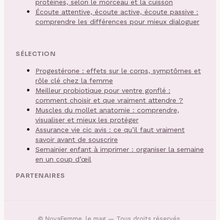
protéines, selon le morceau et la cuisson
Écoute attentive, écoute active, écoute passive :
comprendre les différences pour mieux dialoguer
SÉLECTION
Progestérone : effets sur le corps, symptômes et
rôle clé chez la femme
Meilleur probiotique pour ventre gonflé :
comment choisir et que vraiment attendre ?
Muscles du mollet anatomie : comprendre,
visualiser et mieux les protéger
Assurance vie cic avis : ce qu’il faut vraiment
savoir avant de souscrire
Semainier enfant à imprimer : organiser la semaine
en un coup d’œil
PARTENAIRES
©
NovaFemme, le mag
— Tous droits réservés.