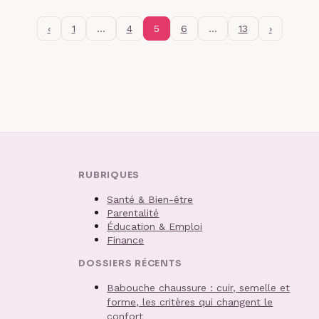
‹
1
…
4
5
6
…
13
›
RUBRIQUES
Santé & Bien-être
Parentalité
Éducation & Emploi
Finance
DOSSIERS RÉCENTS
Babouche chaussure : cuir, semelle et
forme, les critères qui changent le
confort