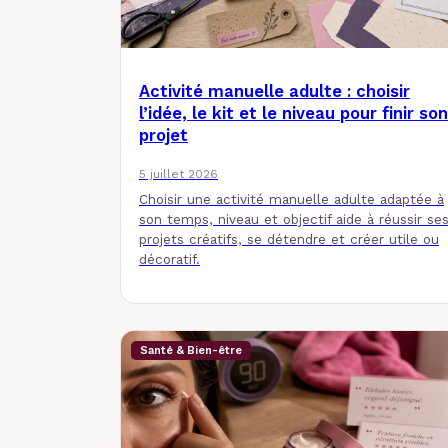
Activité manuelle adulte : choisir
l’idée, le kit et le niveau pour finir son
projet
5 juillet 2026
Choisir une activité manuelle adulte adaptée à
son temps, niveau et objectif aide à réussir se
projets créatifs, se détendre et créer utile ou
décoratif.
Santé & Bien-être