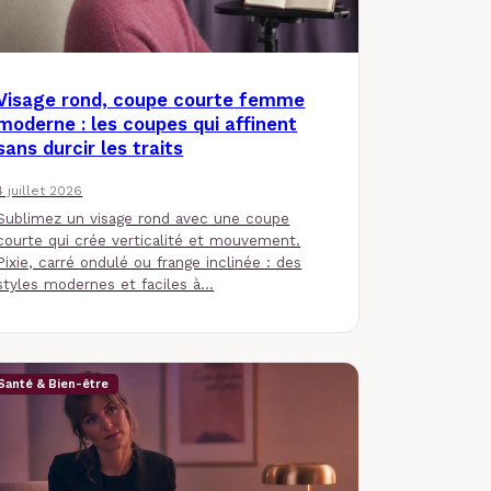
Visage rond, coupe courte femme
moderne : les coupes qui affinent
sans durcir les traits
4 juillet 2026
Sublimez un visage rond avec une coupe
courte qui crée verticalité et mouvement.
Pixie, carré ondulé ou frange inclinée : des
styles modernes et faciles à…
Santé & Bien-être