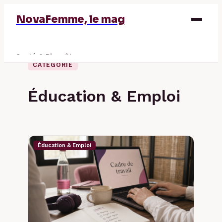
NovaFemme, le mag
Santé & Bien-être
CATÉGORIE
Parentalité
Éducation & Emploi
Éducation & Emploi
Finance
Éducation & Emploi