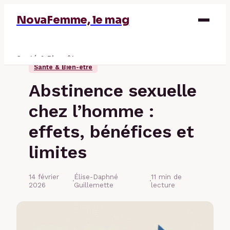
NovaFemme, le mag
Santé & Bien-être
Santé & Bien-être
Parentalité
Abstinence sexuelle
Éducation & Emploi
chez l’homme :
Finance
effets, bénéfices et
limites
14 février
Élise-Daphné
11 min de
·
·
2026
Guillemette
lecture